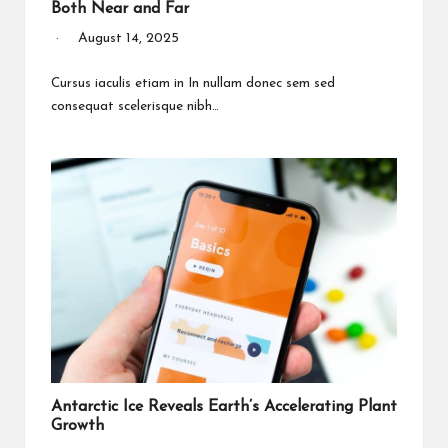
Both Near and Far
August 14, 2025
Cursus iaculis etiam in In nullam donec sem sed
consequat scelerisque nibh…
Antarctic Ice Reveals Earth’s Accelerating Plant
Growth