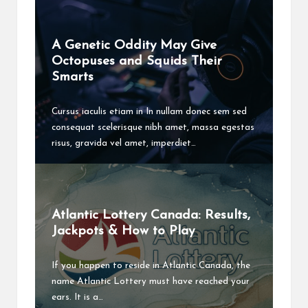
A Genetic Oddity May Give
Octopuses and Squids Their
Smarts
Cursus iaculis etiam in In nullam donec sem sed
consequat scelerisque nibh amet, massa egestas
risus, gravida vel amet, imperdiet…
Atlantic Lottery Canada: Results,
Jackpots & How to Play
If you happen to reside in Atlantic Canada, the
name Atlantic Lottery must have reached your
ears. It is a…