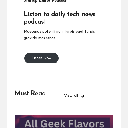
Startup Editor Podcast
Listen to daily tech news
podcast
Maecenas potenti non, turpis eget turpis
gravida maecenas.
Listen Now
Must Read
View All