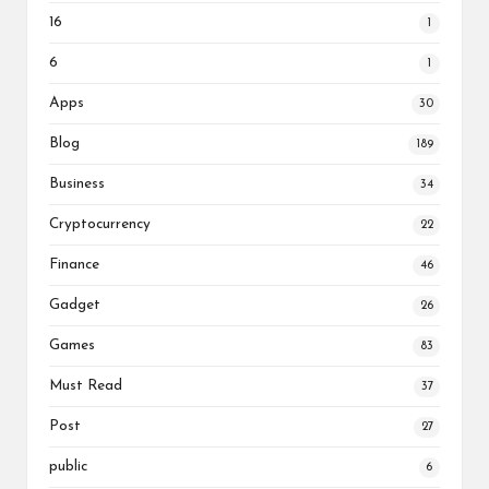
16
1
6
1
Apps
30
Blog
189
Business
34
Cryptocurrency
22
Finance
46
Gadget
26
Games
83
Must Read
37
Post
27
public
6