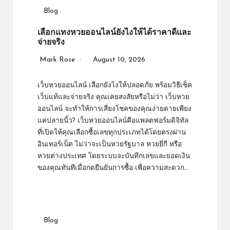
Blog
เลือกแทงหวยออนไลน์ยังไงให้ได้ราคาดีและ
จ่ายจริง
Mark Rose
August 10, 2026
เว็บหวยออนไลน์ เลือกยังไงให้ปลอดภัย พร้อมวิธีเช็ค
เว็บแท้และจ่ายจริง คุณเคยสงสัยหรือไม่ว่า เว็บหวย
ออนไลน์ จะทำให้การเสี่ยงโชคของคุณง่ายดายเพียง
แค่ปลายนิ้ว? เว็บหวยออนไลน์คือแพลตฟอร์มดิจิทัล
ที่เปิดให้คุณเลือกซื้อเลขทุกประเภทได้โดยตรงผ่าน
อินเทอร์เน็ต ไม่ว่าจะเป็นหวยรัฐบาล หวยยี่กี หรือ
หวยต่างประเทศ โดยระบบจะบันทึกเลขและยอดเงิน
ของคุณทันทีเมื่อกดยืนยันการซื้อ เพื่อความสะดวก…
Blog