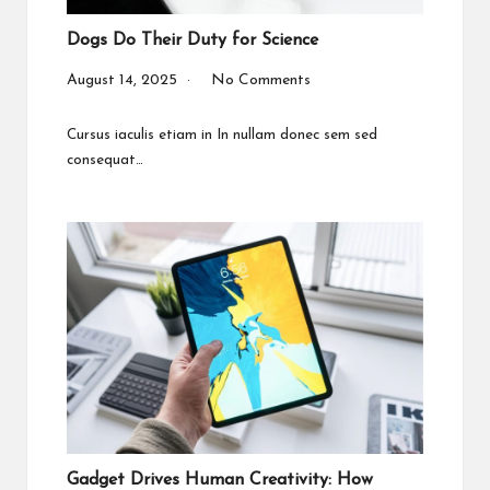
Dogs Do Their Duty for Science
August 14, 2025
No Comments
Cursus iaculis etiam in In nullam donec sem sed
consequat…
Gadget Drives Human Creativity: How