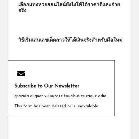
เลือกแทงหวยออนไลน์ยังไงให้ได้ราคาดีและจ่าย
จริง
Blog
วิธีเริ่มเล่นเลขเด็ดลาวให้ได้เงินจริงสำหรับมือใหม่
Subscribe to Our Newsletter
gravida aliquet vulputate faucibus tristique odio..
This form has been deleted or is unavailable.