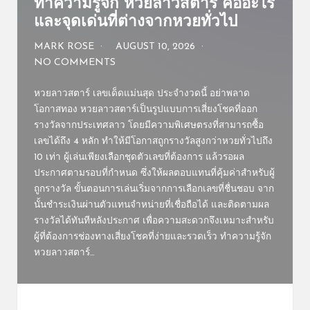
ทำความรู้จัก หวยลาวสตาร์ คืออะไร
และจุดเด่นที่ต่างจากหวยทั่วไป
MARK ROSE
AUGUST 10, 2026
NO COMMENTS
หวยลาวสตาร์ เลขเด็ดแม่นสุด ประจำงวดนี้ อย่าพลาด
โอกาสทอง หวยลาวสตาร์เป็นรูปแบบการเสี่ยงโชคที่ออก
รางวัลจากประเทศลาว โดยมีความพิเศษตรงที่สามารถซื้อ
เลขได้ถึง 4 หลัก ทำให้มีโอกาสถูกรางวัลสูงกว่าหวยทั่วไปถึง
10 เท่า ผู้เล่นเพียงเลือกชุดตัวเลขที่ต้องการ แล้วรอผล
ประกาศตามรอบที่กำหนด ซึ่งให้ผลตอบแทนที่คุ้มค่าสำหรับผู้
ถูกรางวัล ขั้นตอนการเล่นเริ่มจากการเลือกเลขที่ชื่นชอบ จาก
นั้นชำระเงินผ่านตัวแทนจำหน่ายที่เชื่อถือได้ และติดตามผล
รางวัลได้ทันทีหลังประกาศ เพื่อความสะดวกจึงเหมาะสำหรับ
ผู้ที่ต้องการช่องทางเสี่ยงโชคที่ง่ายและรวดเร็ว ทำความรู้จัก
หวยลาวสตาร์…