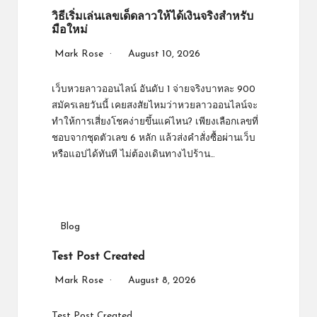
วิธีเริ่มเล่นเลขเด็ดลาวให้ได้เงินจริงสำหรับ
มือใหม่
Mark Rose
August 10, 2026
เว็บหวยลาวออนไลน์ อันดับ 1 จ่ายจริงบาทละ 900
สมัครเลยวันนี้ เคยสงสัยไหมว่าหวยลาวออนไลน์จะ
ทำให้การเสี่ยงโชคง่ายขึ้นแค่ไหน? เพียงเลือกเลขที่
ชอบจากชุดตัวเลข 6 หลัก แล้วส่งคำสั่งซื้อผ่านเว็บ
หรือแอปได้ทันที ไม่ต้องเดินทางไปร้าน…
Blog
Test Post Created
Mark Rose
August 8, 2026
Test Post Created